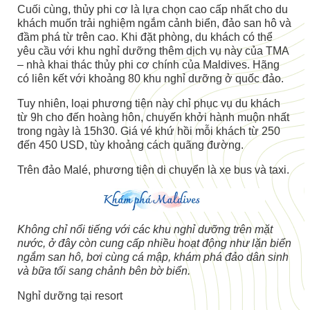
Cuối cùng, thủy phi cơ là lựa chọn cao cấp nhất cho du
khách muốn trải nghiệm ngắm cảnh biển, đảo san hô và
đầm phá từ trên cao. Khi đặt phòng, du khách có thể
yêu cầu với khu nghỉ dưỡng thêm dịch vụ này của TMA
– nhà khai thác thủy phi cơ chính của Maldives. Hãng
có liên kết với khoảng 80 khu nghỉ dưỡng ở quốc đảo.
Tuy nhiên, loại phương tiện này chỉ phục vụ du khách
từ 9h cho đến hoàng hôn, chuyến khởi hành muộn nhất
trong ngày là 15h30. Giá vé khứ hồi mỗi khách từ 250
đến 450 USD, tùy khoảng cách quãng đường.
Trên đảo Malé, phương tiện di chuyển là xe bus và taxi.
Không chỉ nổi tiếng với các khu nghỉ dưỡng trên mặt
nước, ở đây còn cung cấp nhiều hoạt động như lặn biển
ngắm san hô, bơi cùng cá mập, khám phá đảo dân sinh
và bữa tối sang chảnh bên bờ biển.
Nghỉ dưỡng tại resort