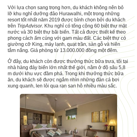
Với lựa chọn sang trọng hơn, du khách không nên bỏ
lỡ khu nghỉ dưỡng đảo Hurawalhi, một trong những
resort tốt nhất năm 2019 được bình chọn bởi du khách
trên
TripAdvisor
. Khu nghỉ có tổng cộng 60 biệt thự mặt
nước và 30 biệt thự bãi biển. Tất cả được thiết kế theo
phong cách ấm cúng với gam màu đất. Các biệt thự có
giường cỡ King, máy lạnh, quạt trần, sàn gỗ và hiên
tắm nắng. Giá phòng từ 13.000.000 đồng một đêm.
Ở đây, du khách còn được thưởng thức bữa trưa, tối tại
nhà hàng đáy biển lớn nhất thế giới, nằm ở độ sâu 5,8
m dưới khu vực đầm phá. Trong khi thưởng thức bữa
ăn, du khách sẽ được ngắm nhìn những đàn cá bơi
xung quanh, len lỏi qua rạn san hô nhiều màu sắc.