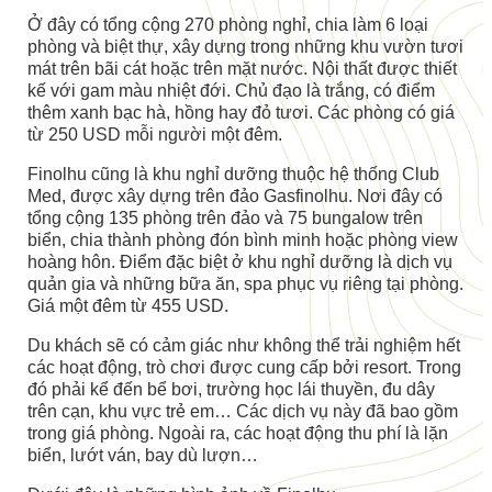
Ở đây có tổng cộng 270 phòng nghỉ, chia làm 6 loại
phòng và biệt thự, xây dựng trong những khu vườn tươi
mát trên bãi cát hoặc trên mặt nước. Nội thất được thiết
kế với gam màu nhiệt đới. Chủ đạo là trắng, có điểm
thêm xanh bạc hà, hồng hay đỏ tươi. Các phòng có giá
từ 250 USD mỗi người một đêm.
Finolhu cũng là khu nghỉ dưỡng thuộc hệ thống Club
Med, được xây dựng trên đảo Gasfinolhu. Nơi đây có
tổng cộng 135 phòng trên đảo và 75 bungalow trên
biển, chia thành phòng đón bình minh hoặc phòng view
hoàng hôn. Điểm đặc biệt ở khu nghỉ dưỡng là dịch vụ
quản gia và những bữa ăn, spa phục vụ riêng tại phòng.
Giá một đêm từ 455 USD.
Du khách sẽ có cảm giác như không thể trải nghiệm hết
các hoạt động, trò chơi được cung cấp bởi resort. Trong
đó phải kể đến bể bơi, trường học lái thuyền, đu dây
trên cạn, khu vực trẻ em… Các dịch vụ này đã bao gồm
trong giá phòng. Ngoài ra, các hoạt động thu phí là lặn
biển, lướt ván, bay dù lượn…