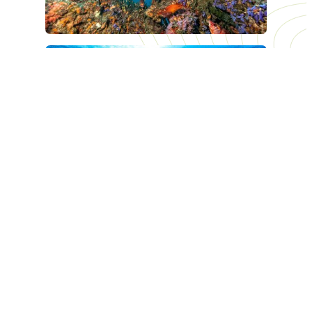
Ảnh: Shutterstock.
Với những du khách chưa có kinh nghiệm lặn biển, thì
lặn với ống thở là trải nghiệm dễ dàng hơn. Với khoảng
2.500 rạn san hô, dưới làn nước xanh trong của quốc
đảo là cả thế giới muôn màu sắc để bạn khám phá.
Thông thường, các khách sạn, khu nghỉ dưỡng đều
cung cấp tour lặn với giá 8 – 10 USD một người. Du
khách có thể đặt các tour lẻ với giá khoảng 100 USD