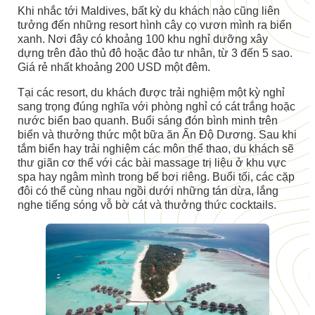
Khi nhắc tới Maldives, bất kỳ du khách nào cũng liên
tưởng đến những resort hình cây cọ vươn mình ra biển
xanh. Nơi đây có khoảng 100 khu nghỉ dưỡng xây
dựng trên đảo thủ đô hoặc đảo tư nhân, từ 3 đến 5 sao.
Giá rẻ nhất khoảng 200 USD một đêm.
Tại các resort, du khách được trải nghiệm một kỳ nghỉ
sang trọng đúng nghĩa với phòng nghỉ có cát trắng hoặc
nước biển bao quanh. Buổi sáng đón bình minh trên
biển và thưởng thức một bữa ăn Ấn Độ Dương. Sau khi
tắm biển hay trải nghiệm các môn thể thao, du khách sẽ
thư giãn cơ thể với các bài massage trị liệu ở khu vực
spa hay ngâm mình trong bể bơi riêng. Buổi tối, các cặp
đôi có thể cùng nhau ngồi dưới những tán dừa, lắng
nghe tiếng sóng vỗ bờ cát và thưởng thức cocktails.