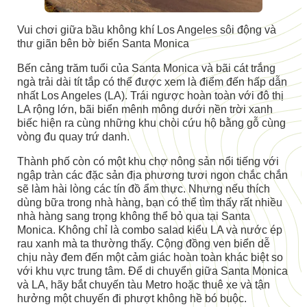
Vui chơi giữa bầu không khí Los Angeles sôi động và
thư giãn bên bờ biển Santa Monica
Bến cảng trăm tuổi của Santa Monica và bãi cát trắng
ngà trải dài tít tắp có thể được xem là điểm đến hấp dẫn
nhất Los Angeles (LA). Trái ngược hoàn toàn với đô thị
LA rộng lớn, bãi biển mênh mông dưới nền trời xanh
biếc hiện ra cùng những khu chòi cứu hộ bằng gỗ cùng
vòng đu quay trứ danh.
Thành phố còn có một khu chợ nông sản nổi tiếng với
ngập tràn các đặc sản địa phương tươi ngon chắc chắn
sẽ làm hài lòng các tín đồ ẩm thực. Nhưng nếu thích
dùng bữa trong nhà hàng, bạn có thể tìm thấy rất nhiều
nhà hàng sang trọng không thể bỏ qua tại Santa
Monica. Không chỉ là combo salad kiểu LA và nước ép
rau xanh mà ta thường thấy. Cộng đồng ven biển dễ
chịu này đem đến một cảm giác hoàn toàn khác biệt so
với khu vực trung tâm. Để di chuyển giữa Santa Monica
và LA, hãy bắt chuyến tàu Metro hoặc thuê xe và tận
hưởng một chuyến đi phượt không hề bó buộc.