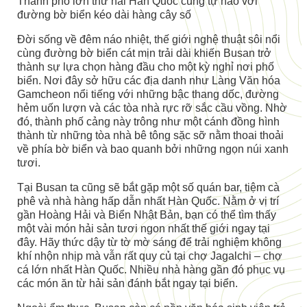
Thành phố lớn thứ hai Hàn Quốc cũng tự hào với
đường bờ biển kéo dài hàng cây số
Đời sống về đêm náo nhiệt, thế giới nghệ thuật sôi nổi
cùng đường bờ biển cát mịn trải dài khiến Busan trở
thành sự lựa chọn hàng đầu cho một kỳ nghỉ nơi phố
biển. Nơi đây sở hữu các địa danh như Làng Văn hóa
Gamcheon nổi tiếng với những bậc thang dốc, đường
hẻm uốn lượn và các tòa nhà rực rỡ sắc cầu vồng. Nhờ
đó, thành phố cảng này trông như một cánh đồng hình
thành từ những tòa nhà bê tông sặc sỡ nằm thoai thoải
về phía bờ biển và bao quanh bởi những ngọn núi xanh
tươi.
Tại Busan ta cũng sẽ bắt gặp một số quán bar, tiệm cà
phê và nhà hàng hấp dẫn nhất Hàn Quốc. Nằm ở vị trí
gần Hoàng Hải và Biển Nhật Bản, bạn có thể tìm thấy
một vài món hải sản tươi ngon nhất thế giới ngay tại
đây. Hãy thức dậy từ tờ mờ sáng để trải nghiệm không
khí nhộn nhịp mà vẫn rất quy củ tại chợ Jagalchi – chợ
cá lớn nhất Hàn Quốc. Nhiều nhà hàng gần đó phục vụ
các món ăn từ hải sản đánh bắt ngay tại biển.