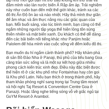
tắp như mời gọi bạn hít thở bầu không khí thư thái và
đắm mình vào làn nước biển Ả Rập ấm áp. Trải nghiệm
này như cuốn bạn đến một thế giới khác, tránh xa các
đô thị Ấn Độ ồn ào và náo nhiệt. Hãy thả mình thư giãn
để âm nhạc và ẩm thực nâng niu các giác quan của
bạn. Mỗi buổi sáng, vào lúc bình minh, bạn cũng có thể
ngắm những người tập yoga thể hiện lòng tôn sùng
thiên nhiên và mặt biển xanh. Du khách có thể dễ dàng
đến các bãi biển nổi tiếng khác như Panjim hoặc
Palolem để hòa mình vào cuộc sống về đêm kiểu đô thị.
Bạn muốn du hí ngắm cảnh thành phố? Hãy khám phá
di sản Bồ Đào Nha ở Panaji, thủ phủ của tiểu bang Goa
căng tràn sức sống và là một sự kết hợp giữa nhiều
phong cách kiến trúc xinh đẹp. Điều này đặc biệt được
thể hiện rõ ở các khu phố như Fontainhas hay còn gọi
là Khu phố Latin. Nếu bạn thích ở trong thành phố, hãy
tham khảo phòng nghỉ sang trọng tại Trung tâm resort
và hội nghị Taj Resort & Convention Centre Goa ở
Panazji. Hoặc lắng nghe tiếng sóng vỗ về giấc ngủ tại
GoYM Resort ở Arambol.