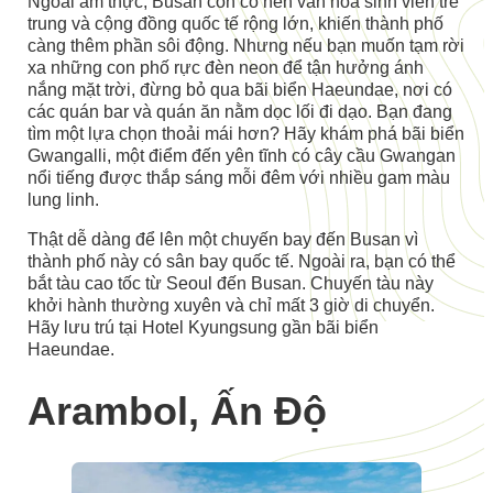
Ngoài ẩm thực, Busan còn có nền văn hóa sinh viên trẻ
trung và cộng đồng quốc tế rộng lớn, khiến thành phố
càng thêm phần sôi động. Nhưng nếu bạn muốn tạm rời
xa những con phố rực đèn neon để tận hưởng ánh
nắng mặt trời, đừng bỏ qua bãi biển Haeundae, nơi có
các quán bar và quán ăn nằm dọc lối đi dạo. Bạn đang
tìm một lựa chọn thoải mái hơn? Hãy khám phá bãi biển
Gwangalli, một điểm đến yên tĩnh có cây cầu Gwangan
nổi tiếng được thắp sáng mỗi đêm với nhiều gam màu
lung linh.
Thật dễ dàng để lên một chuyến bay đến Busan vì
thành phố này có sân bay quốc tế. Ngoài ra, bạn có thể
bắt tàu cao tốc từ Seoul đến Busan. Chuyến tàu này
khởi hành thường xuyên và chỉ mất 3 giờ di chuyển.
Hãy lưu trú tại Hotel Kyungsung gần bãi biển
Haeundae.
Arambol, Ấn Độ