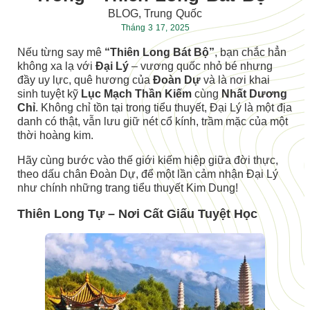
BLOG
,
Trung Quốc
Tháng 3 17, 2025
Nếu từng say mê
“Thiên Long Bát Bộ”
, bạn chắc hẳn
không xa lạ với
Đại Lý
– vương quốc nhỏ bé nhưng
đầy uy lực, quê hương của
Đoàn Dự
và là nơi khai
sinh tuyệt kỹ
Lục Mạch Thần Kiếm
cùng
Nhất Dương
Chỉ
. Không chỉ tồn tại trong tiểu thuyết, Đại Lý là một địa
danh có thật, vẫn lưu giữ nét cổ kính, trầm mặc của một
thời hoàng kim.
Hãy cùng bước vào thế giới kiếm hiệp giữa đời thực,
theo dấu chân Đoàn Dự, để một lần cảm nhận Đại Lý
như chính những trang tiểu thuyết Kim Dung!
Thiên Long Tự – Nơi Cất Giấu Tuyệt Học