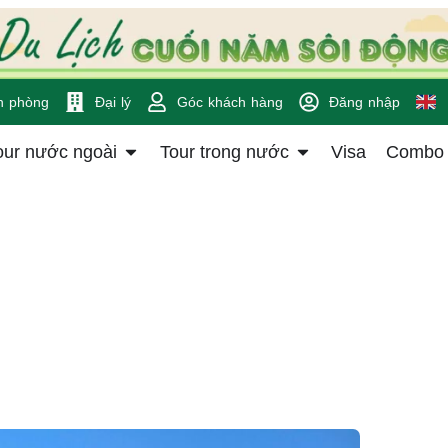
n phòng
Đại lý
Góc khách hàng
Đăng nhập
our nước ngoài
Tour trong nước
Visa
Combo