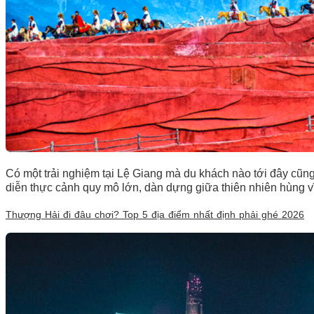
Có một trải nghiệm tại Lệ Giang mà du khách nào tới đây cũng
diễn thực cảnh quy mô lớn, dàn dựng giữa thiên nhiên hùng 
Thượng Hải đi đâu chơi? Top 5 địa điểm nhất định phải ghé 2026