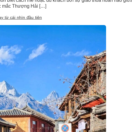
 biết cách mê hoặc du khách bởi sự giao thoa hoàn hảo giữa n
hắc mắc Thượng Hải […]
 từ cái nhìn đầu tiên