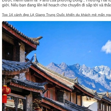
Được mệnh danh là “Paris của phương Đông”, Thượng Hải luôn
giới. Nếu bạn đang lên kế hoạch cho chuyến đi sắp tới và t
Top 14 cảnh đẹp Lệ Giang Trung Quốc khiến du khách mê mẩn ngay