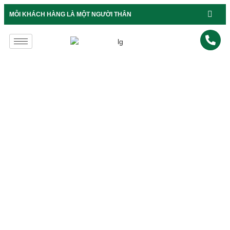
B
MỖI KHÁCH HÀNG LÀ MỘT NGƯỜI THÂN