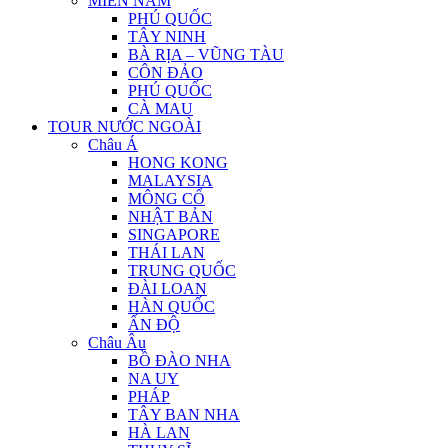
MIỀN NAM
PHÚ QUỐC
TÂY NINH
BÀ RỊA – VŨNG TÀU
CÔN ĐẢO
PHÚ QUỐC
CÀ MAU
TOUR NƯỚC NGOÀI
Châu Á
HONG KONG
MALAYSIA
MÔNG CỔ
NHẬT BẢN
SINGAPORE
THÁI LAN
TRUNG QUỐC
ĐÀI LOAN
HÀN QUỐC
ẤN ĐỘ
Châu Âu
BỒ ĐÀO NHA
NA UY
PHÁP
TÂY BAN NHA
HÀ LAN