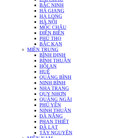
BẮC NINH
HÀ GIANG
HẠ LONG
HÀ NỘI
MỘC CHÂU
ĐIỆN BIÊN
PHÚ THỌ
BẮC KẠN
MIỀN TRUNG
BÌNH ĐỊNH
BÌNH THUẬN
HỘI AN
HUẾ
QUẢNG BÌNH
NINH BÌNH
NHA TRANG
QUY NHƠN
QUẢNG NGÃI
PHÚ YÊN
NINH THUẬN
ĐÀ NẴNG
PHAN THIẾT
ĐÀ LẠT
TÂY NGUYÊN