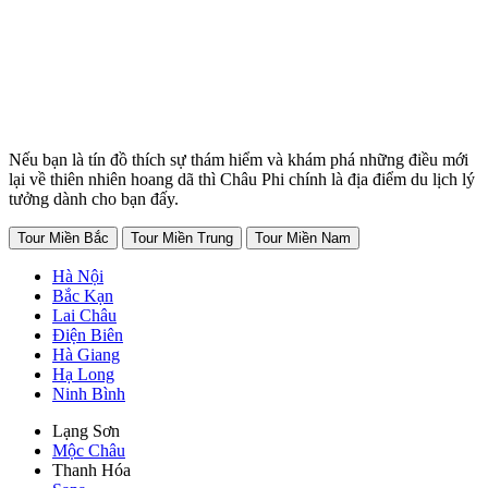
Nếu bạn là tín đồ thích sự thám hiểm và khám phá những điều mới
lại về thiên nhiên hoang dã thì Châu Phi chính là địa điểm du lịch lý
tưởng dành cho bạn đấy.
Tour Miền Bắc
Tour Miền Trung
Tour Miền Nam
Hà Nội
Bắc Kạn
Lai Châu
Điện Biên
Hà Giang
Hạ Long
Ninh Bình
Lạng Sơn
Mộc Châu
Thanh Hóa