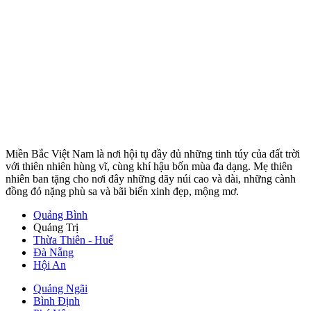
Miền Bắc Việt Nam là nơi hội tụ đầy đủ những tinh túy của đất trời
với thiên nhiên hùng vĩ, cùng khí hậu bốn mùa đa dạng. Mẹ thiên
nhiên ban tặng cho nơi đây những dãy núi cao và dài, những cành
đồng đỏ nặng phù sa và bãi biển xinh đẹp, mộng mơ.
Quảng Bình
Quảng Trị
Thừa Thiên - Huế
Đà Nẵng
Hội An
Quảng Ngãi
Bình Định