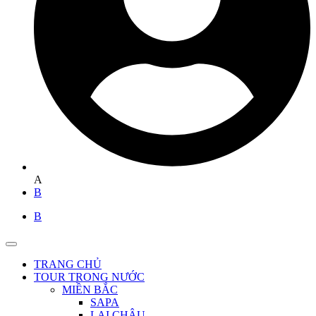
A
B
B
TRANG CHỦ
TOUR TRONG NƯỚC
MIỀN BẮC
SAPA
LAI CHÂU