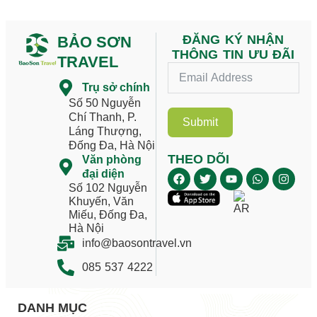
ĐĂNG KÝ NHẬN
BẢO SƠN
THÔNG TIN ƯU ĐÃI
TRAVEL
Trụ sở chính
Số 50 Nguyễn
Chí Thanh, P.
Submit
Láng Thượng,
Đống Đa, Hà Nội
THEO DÕI
Văn phòng
đại diện
Số 102 Nguyễn
Khuyến, Văn
Miếu, Đống Đa,
Hà Nội
info@baosontravel.vn
085 537 4222
DANH MỤC