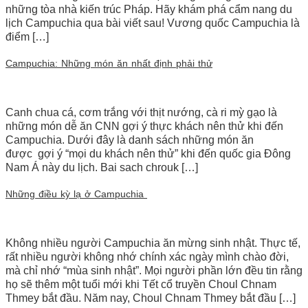
những tòa nhà kiến trúc Pháp. Hãy khám phá cẩm nang du
lịch Campuchia qua bài viết sau! Vương quốc Campuchia là
điểm […]
Campuchia: Những món ăn nhất định phải thử
Canh chua cá, cơm trắng với thịt nướng, cà ri mỳ gạo là
những món dễ ăn CNN gợi ý thực khách nên thử khi đến
Campuchia. Dưới đây là danh sách những món ăn
được gợi ý “mọi du khách nên thử” khi đến quốc gia Đông
Nam Á này du lịch. Bai sach chrouk […]
Những điều kỳ lạ ở Campuchia
Không nhiều người Campuchia ăn mừng sinh nhật. Thực tế,
rất nhiều người không nhớ chính xác ngày mình chào đời,
mà chỉ nhớ “mùa sinh nhật”. Mọi người phần lớn đều tin rằng
họ sẽ thêm một tuổi mới khi Tết cổ truyền Choul Chnam
Thmey bắt đầu. Năm nay, Choul Chnam Thmey bắt đầu […]