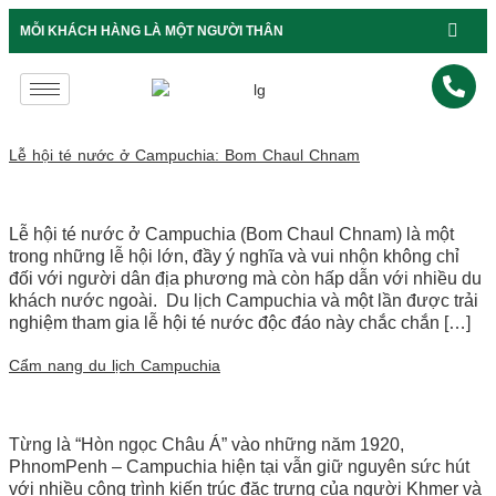
B
MỖI KHÁCH HÀNG LÀ MỘT NGƯỜI THÂN
Lễ hội té nước ở Campuchia: Bom Chaul Chnam
Lễ hội té nước ở Campuchia (Bom Chaul Chnam) là một
trong những lễ hội lớn, đầy ý nghĩa và vui nhộn không chỉ
đối với người dân địa phương mà còn hấp dẫn với nhiều du
khách nước ngoài. Du lịch Campuchia và một lần được trải
nghiệm tham gia lễ hội té nước độc đáo này chắc chắn […]
Cẩm nang du lịch Campuchia
Từng là “Hòn ngọc Châu Á” vào những năm 1920,
PhnomPenh – Campuchia hiện tại vẫn giữ nguyên sức hút
với nhiều công trình kiến trúc đặc trưng của người Khmer và