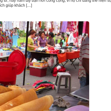
 tư, hay nắm tay bạn nơi công cộng, vì họ chỉ đang thể hiện sự
ích giúp khách […]