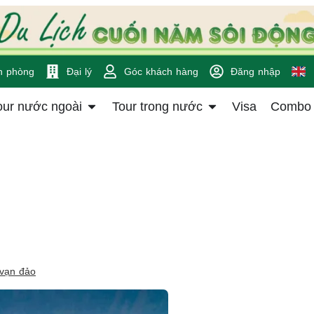
n phòng
Đại lý
Góc khách hàng
Đăng nhập
our nước ngoài
Tour trong nước
Visa
Combo
 vạn đảo