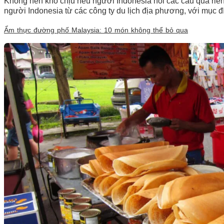
Không nên khó chịu nếu người Indonesia hỏi các câu quá riêng
người Indonesia từ các công ty du lịch địa phương, với mục đ
Ẩm thực đường phố Malaysia: 10 món không thể bỏ qua