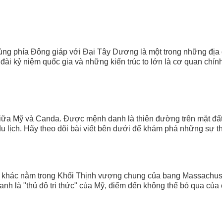
ng phía Ðông giáp với Ðại Tây Dương là một trong những địa
, đài kỷ niệm quốc gia và những kiến trúc to lớn là cơ quan ch
giữa Mỹ và Canda. Được mệnh danh là thiên đường trên mặt đất
du lịch. Hãy theo dõi bài viết bên dưới để khám phá những sự th
n khác nằm trong Khối Thịnh vượng chung của bang Massachuset
h là "thủ đô tri thức" của Mỹ, điểm đến không thể bỏ qua của