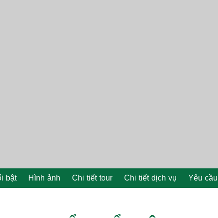
i bật
Hình ảnh
Chi tiết tour
Chi tiết dịch vụ
Yêu cầu 