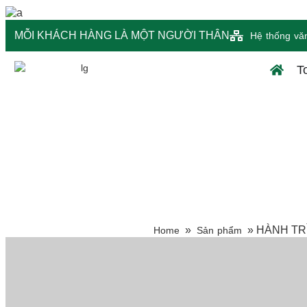
MỖI KHÁCH HÀNG LÀ MỘT NGƯỜI THÂN
Hệ thống vă
T
»
»
HÀNH TR
Home
Sản phẩm