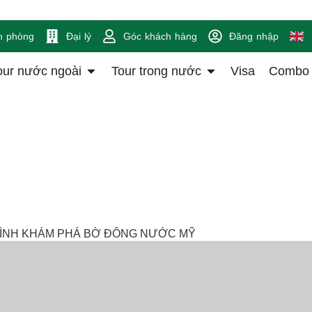
n phòng
Đại lý
Góc khách hàng
Đăng nhập
our nước ngoài
Tour trong nước
Visa
Combo
ÌNH KHÁM PHÁ BỜ ĐÔNG NƯỚC MỸ