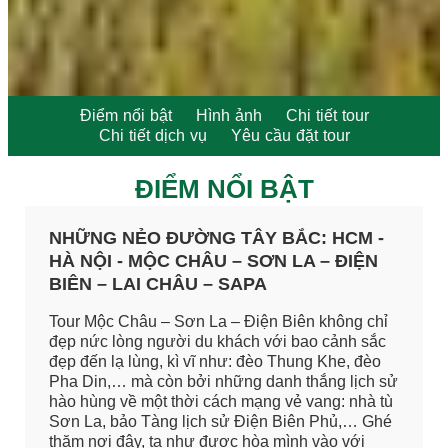
Điểm nổi bật
Hình ảnh
Chi tiết tour
Chi tiết dịch vụ
Yêu cầu đặt tour
ĐIỂM NỔI BẬT
NHỮNG NẺO ĐƯỜNG TÂY BẮC: HCM -
HÀ NỘI - MỘC CHÂU – SƠN LA – ĐIỆN
BIÊN – LAI CHÂU – SAPA
Tour Mộc Châu – Sơn La – Điện Biên không chỉ
đẹp nức lòng người du khách với bao cảnh sắc
đẹp đến lạ lùng, kì vĩ như: đèo Thung Khe, đèo
Pha Din,… mà còn bởi những danh thắng lịch sử
hào hùng về một thời cách mạng vẻ vang: nhà tù
Sơn La, bảo Tàng lịch sử Điện Biên Phủ,… Ghé
thăm nơi đây, ta như được hòa mình vào với