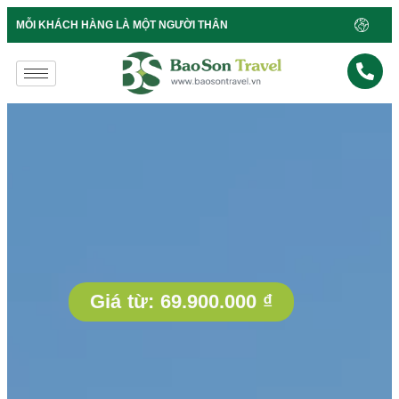
B
MỖI KHÁCH HÀNG LÀ MỘT NGƯỜI THÂN
Giá từ:
69.900.000
₫