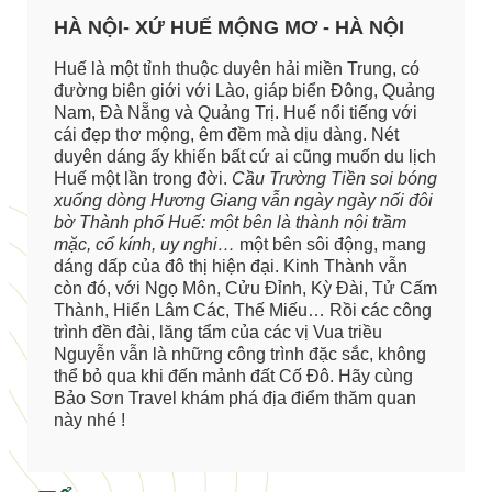
HÀ NỘI- XỨ HUẾ MỘNG MƠ - HÀ NỘI
Huế là một tỉnh thuộc duyên hải miền Trung, có
đường biên giới với Lào, giáp biển Đông, Quảng
Nam, Đà Nẵng và Quảng Trị. Huế nổi tiếng với
cái đẹp thơ mộng, êm đềm mà dịu dàng. Nét
duyên dáng ấy khiến bất cứ ai cũng muốn du lịch
Huế một lần trong đời.
Cầu Trường Tiền soi bóng
xuống dòng Hương Giang vẫn ngày ngày nối đôi
bờ Thành phố Huế: một bên là thành nội trầm
mặc, cổ kính, uy nghi…
một bên sôi động, mang
dáng dấp của đô thị hiện đại. Kinh Thành vẫn
còn đó, với Ngọ Môn, Cửu Đỉnh, Kỳ Đài, Tử Cấm
Thành, Hiển Lâm Các, Thế Miếu… Rồi các công
trình đền đài, lăng tẩm của các vị Vua triều
Nguyễn vẫn là những công trình đặc sắc, không
thể bỏ qua khi đến mảnh đất Cố Đô. Hãy cùng
Bảo Sơn Travel khám phá địa điểm thăm quan
này nhé !