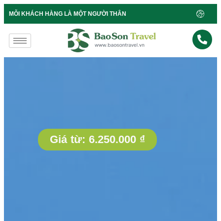
B
MỖI KHÁCH HÀNG LÀ MỘT NGƯỜI THÂN
Giá từ:
6.250.000
₫