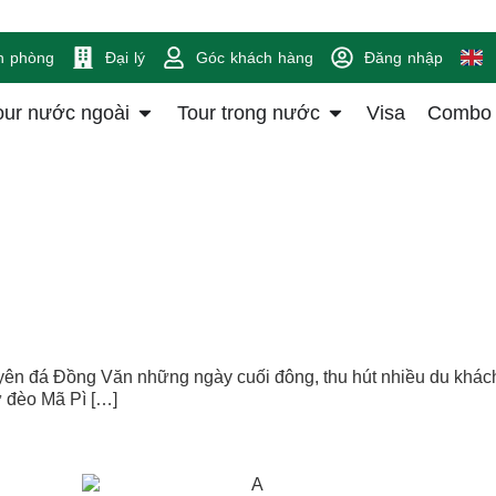
n phòng
Đại lý
Góc khách hàng
Đăng nhập
our nước ngoài
Tour trong nước
Visa
Combo
yên đá Đồng Văn những ngày cuối đông, thu hút nhiều du khác
ư đèo Mã Pì […]