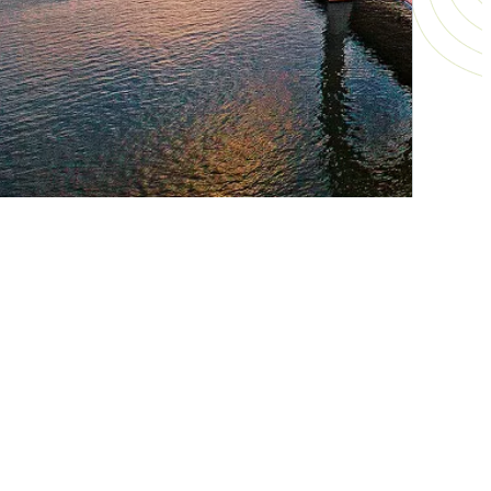
4 Ngày 3 Đêm
Chu Hải
,
Quảng Châu
,
Thâm Quyến
,
Tour Hot
,
Tour nước ngoài
,
Trung Quốc
KHÁM PHÁ DU LỊCH QUẢNG CHÂU (ĐI
SÁNG – VỀ CHIỀU)
11.690.000
₫