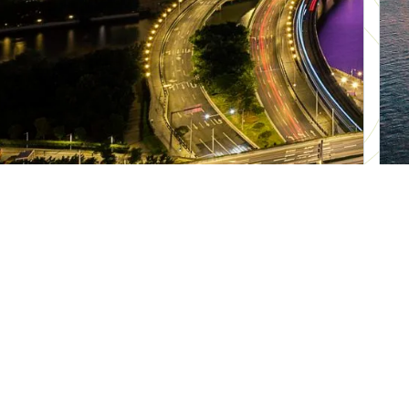
5 Ngày 4 Đêm
Chu Hải
,
Quảng Châu
,
Thâm Quyến
,
Tour Hot
,
Tour nước ngoài
,
Trung Quốc
KHÁM PHÁ DU LỊCH QUẢNG CHÂU (ĐI
CHIỀU – VỀ TỐI)
10.990.000
₫