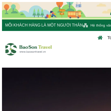
MỖI KHÁCH HÀNG LÀ MỘT NGƯỜI THÂN
Hệ thống vă
T