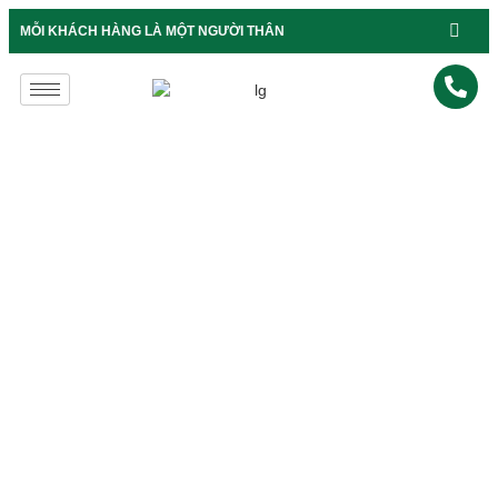
B
MỖI KHÁCH HÀNG LÀ MỘT NGƯỜI THÂN